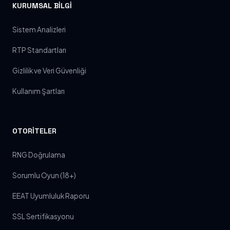
KURUMSAL BILGI
Sistem Analizleri
RTP Standartları
Gizlilik ve Veri Güvenliği
Kullanım Şartları
OTORITELER
RNG Doğrulama
Sorumlu Oyun (18+)
EEAT Uyumluluk Raporu
SSL Sertifikasyonu