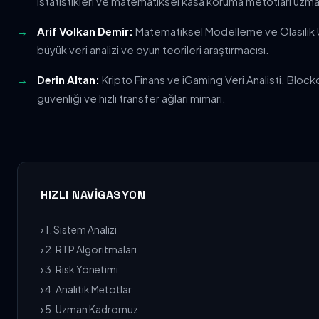
istatistikleri ve matematiksel kasa koruma metotları uzma
Arif Volkan Demir:
Matematiksel Modelleme ve Olasılık U
büyük veri analizi ve oyun teorileri araştırmacısı.
Derin Altan:
Kripto Finans ve iGaming Veri Analisti. Blockch
güvenliği ve hızlı transfer ağları mimarı.
HIZLI NAVIGASYON
› 1. Sistem Analizi
› 2. RTP Algoritmaları
› 3. Risk Yönetimi
› 4. Analitik Metotlar
› 5. Uzman Kadromuz