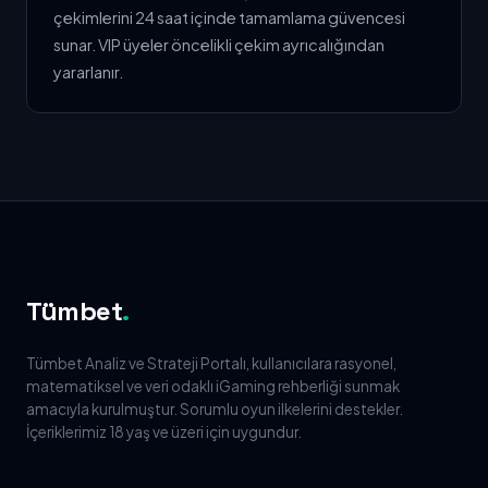
çekimlerini 24 saat içinde tamamlama güvencesi
sunar. VIP üyeler öncelikli çekim ayrıcalığından
yararlanır.
Tümbet
.
Tümbet Analiz ve Strateji Portalı, kullanıcılara rasyonel,
matematiksel ve veri odaklı iGaming rehberliği sunmak
amacıyla kurulmuştur. Sorumlu oyun ilkelerini destekler.
İçeriklerimiz 18 yaş ve üzeri için uygundur.