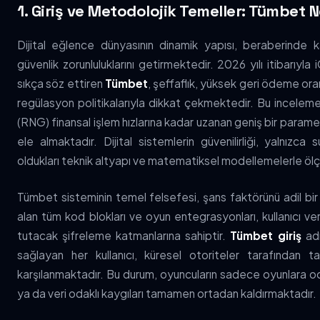
1. Giriş ve Metodolojik Temeller: Tümbet 
Dijital eğlence dünyasının dinamik yapısı, beraberinde k
güvenlik zorunluluklarını getirmektedir. 2026 yılı itibarıy
sıkça söz ettiren
Tümbet
, şeffaflık, yüksek geri ödeme ora
regülasyon politikalarıyla dikkat çekmektedir. Bu inceleme,
(RNG) finansal işlem hızlarına kadar uzanan geniş bir paramet
ele almaktadır. Dijital sistemlerin güvenilirliği, yalnızca 
oldukları teknik altyapı ve matematiksel modellemelerle ölçü
Tümbet sisteminin temel felsefesi, şans faktörünü adil bi
alan tüm kod blokları ve oyun entegrasyonları, kullanıcı veri
tutacak şifreleme katmanlarına sahiptir.
Tümbet giriş
adr
sağlayan her kullanıcı, küresel otoriteler tarafından t
karşılanmaktadır. Bu durum, oyuncuların sadece oyunlara o
ya da veri odaklı kaygıları tamamen ortadan kaldırmaktadır.