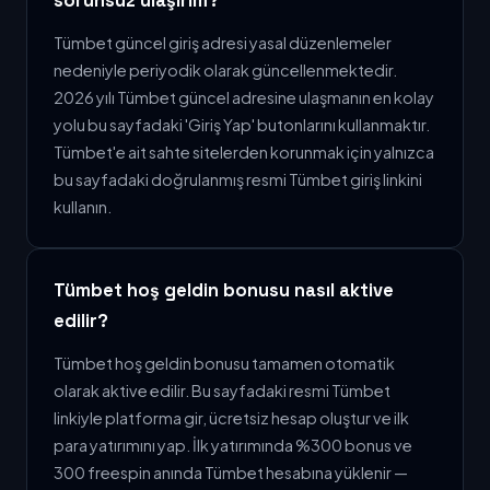
sorunsuz ulaşırım?
Tümbet güncel giriş adresi yasal düzenlemeler
nedeniyle periyodik olarak güncellenmektedir.
2026 yılı Tümbet güncel adresine ulaşmanın en kolay
yolu bu sayfadaki 'Giriş Yap' butonlarını kullanmaktır.
Tümbet'e ait sahte sitelerden korunmak için yalnızca
bu sayfadaki doğrulanmış resmi Tümbet giriş linkini
kullanın.
Tümbet hoş geldin bonusu nasıl aktive
edilir?
Tümbet hoş geldin bonusu tamamen otomatik
olarak aktive edilir. Bu sayfadaki resmi Tümbet
linkiyle platforma gir, ücretsiz hesap oluştur ve ilk
para yatırımını yap. İlk yatırımında %300 bonus ve
300 freespin anında Tümbet hesabına yüklenir —