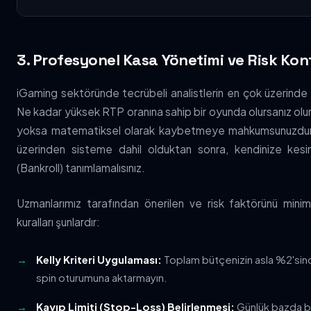
3. Profesyonel Kasa Yönetimi ve Risk Kontr
iGaming sektöründe tecrübeli analistlerin en çok üzerinde d
Ne kadar yüksek RTP oranına sahip bir oyunda olursanız olun, 
yoksa matematiksel olarak kaybetmeye mahkumsunuzdu
üzerinden sisteme dahil olduktan sonra, kendinize kesin 
(Bankroll) tanımlamalısınız.
Uzmanlarımız tarafından önerilen ve risk faktörünü mi
kuralları şunlardır:
Kelly Kriteri Uygulaması:
Toplam bütçenizin asla %2'sinde
spin oturumuna aktarmayın.
Kayıp Limiti (Stop-Loss) Belirlenmesi:
Günlük bazda be