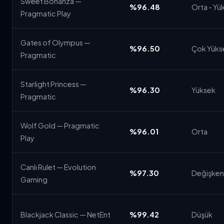
Sweet Bonanza —
%96.48
Orta - Yü
Pragmatic Play
Gates of Olympus —
%96.50
Çok Yüks
Pragmatic
Starlight Princess —
%96.30
Yüksek
Pragmatic
Wolf Gold — Pragmatic
%96.01
Orta
Play
Canlı Rulet — Evolution
%97.30
Değişken
Gaming
Blackjack Classic — NetEnt
%99.42
Düşük