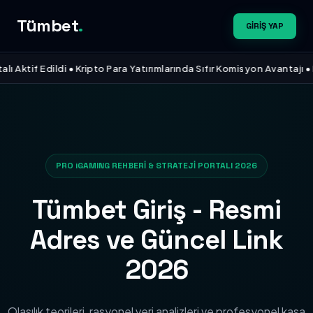
Tümbet
.
GİRİŞ YAP
 Aktif Edildi • Kripto Para Yatırımlarında Sıfır Komisyon Avantajı 
PRO iGAMING REHBERİ & STRATEJİ PORTALI 2026
Tümbet Giriş - Resmi
Adres ve Güncel Link
2026
Olasılık teorileri, rasyonel veri analizleri ve profesyonel kasa