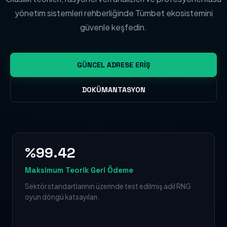
yönetim sistemleri rehberliğinde Tümbet ekosistemini
güvenle keşfedin.
GÜNCEL ADRESE ERİŞ
DOKÜMANTASYON
%99.42
Maksimum Teorik Geri Ödeme
Sektör standartlarının üzerinde test edilmiş adil RNG
oyun döngü katsayıları.