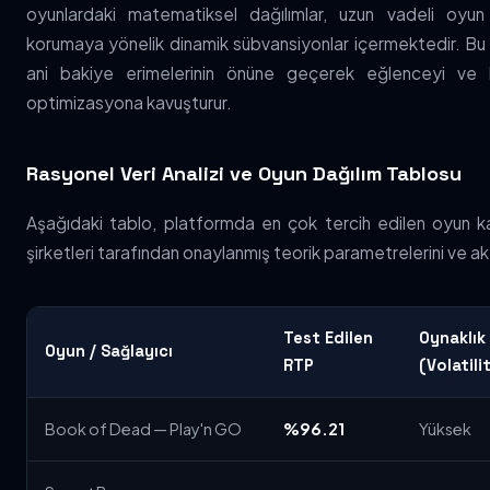
oyunlardaki matematiksel dağılımlar, uzun vadeli oyun s
korumaya yönelik dinamik sübvansiyonlar içermektedir. Bu 
ani bakiye erimelerinin önüne geçerek eğlenceyi ve k
optimizasyona kavuşturur.
Rasyonel Veri Analizi ve Oyun Dağılım Tablosu
Aşağıdaki tablo, platformda en çok tercih edilen oyun k
şirketleri tarafından onaylanmış teorik parametrelerini ve a
Test Edilen
Oynaklık
Oyun / Sağlayıcı
RTP
(Volatili
Book of Dead — Play'n GO
%96.21
Yüksek