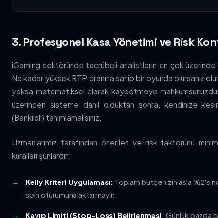
3. Profesyonel Kasa Yönetimi ve Risk Kontr
iGaming sektöründe tecrübeli analistlerin en çok üzerinde d
Ne kadar yüksek RTP oranına sahip bir oyunda olursanız olun, 
yoksa matematiksel olarak kaybetmeye mahkumsunuzdu
üzerinden sisteme dahil olduktan sonra, kendinize kesin 
(Bankroll) tanımlamalısınız.
Uzmanlarımız tarafından önerilen ve risk faktörünü mi
kuralları şunlardır:
Kelly Kriteri Uygulaması:
Toplam bütçenizin asla %2'sinde
spin oturumuna aktarmayın.
Kayıp Limiti (Stop-Loss) Belirlenmesi:
Günlük bazda be