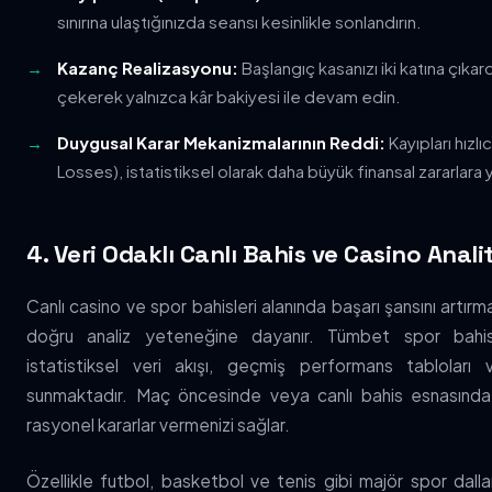
sınırına ulaştığınızda seansı kesinlikle sonlandırın.
Kazanç Realizasyonu:
Başlangıç kasanızı iki katına çıka
çekerek yalnızca kâr bakiyesi ile devam edin.
Duygusal Karar Mekanizmalarının Reddi:
Kayıpları hızl
Losses), istatistiksel olarak daha büyük finansal zararlara 
4. Veri Odaklı Canlı Bahis ve Casino Analit
Canlı casino ve spor bahisleri alanında başarı şansını artı
doğru analiz yeteneğine dayanır. Tümbet spor bahisler
istatistiksel veri akışı, geçmiş performans tabloları v
sunmaktadır. Maç öncesinde veya canlı bahis esnasında
rasyonel kararlar vermenizi sağlar.
Özellikle futbol, basketbol ve tenis gibi majör spor dallar