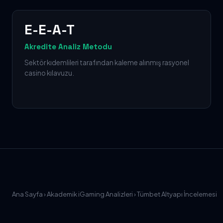
E-E-A-T
Akredite Analiz Metodu
Sektör kıdemlileri tarafından kaleme alınmış rasyonel
casino kılavuzu.
Ana Sayfa › Akademik iGaming Analizleri › Tümbet Altyapı İncelemesi