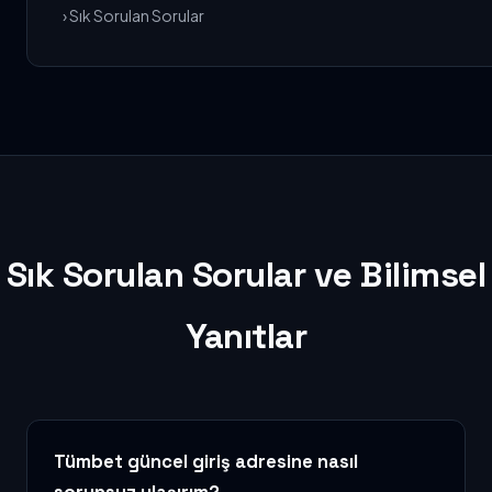
› Sık Sorulan Sorular
Sık Sorulan Sorular ve Bilimsel
Yanıtlar
Tümbet güncel giriş adresine nasıl