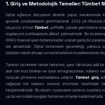
1. Giriş ve Metodolojik Temeller: Tümbet 
Dijital eğlence dünyasının dinamik yapısı, beraberinde k
güvenlik zorunluluklarını getirmektedir. 2026 yılı itibarıy
sıkça söz ettiren
Tümbet
, şeffaflık, yüksek geri ödeme ora
regülasyon politikalarıyla dikkat çekmektedir. Bu inceleme,
(RNG) finansal işlem hızlarına kadar uzanan geniş bir paramet
ele almaktadır. Dijital sistemlerin güvenilirliği, yalnızca 
oldukları teknik altyapı ve matematiksel modellemelerle ölçü
Tümbet sisteminin temel felsefesi, şans faktörünü adil bi
alan tüm kod blokları ve oyun entegrasyonları, kullanıcı veri
tutacak şifreleme katmanlarına sahiptir.
Tümbet giriş
adr
sağlayan her kullanıcı, küresel otoriteler tarafından t
karşılanmaktadır. Bu durum, oyuncuların sadece oyunlara o
ya da veri odaklı kaygıları tamamen ortadan kaldırmaktadır.