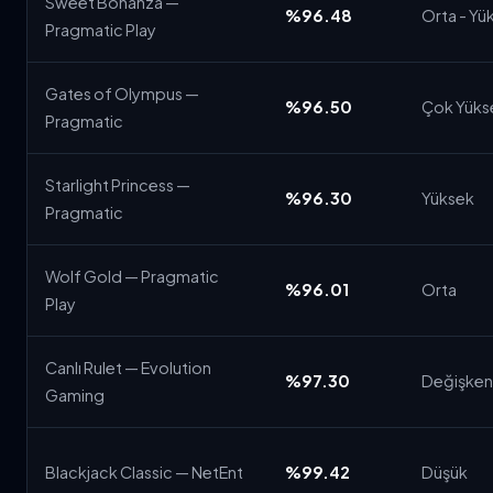
Sweet Bonanza —
%96.48
Orta - Yü
Pragmatic Play
Gates of Olympus —
%96.50
Çok Yüks
Pragmatic
Starlight Princess —
%96.30
Yüksek
Pragmatic
Wolf Gold — Pragmatic
%96.01
Orta
Play
Canlı Rulet — Evolution
%97.30
Değişken
Gaming
Blackjack Classic — NetEnt
%99.42
Düşük