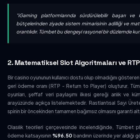
"iGaming platformlarında sürdürülebilir başarı ve 
bütçelerinden ziyade sistem mimarisinin adilliği ve mate
orantılıdır. Tümbet bu dengeyi rasyonel bir düzlemde kur
2. Matematiksel Slot Algoritmaları ve RTP
Bir casino oyununun kullanıcı dostu olup olmadığını gösteren
geri ödeme oranı (RTP - Return to Player) oluşturur. Tü
oyunları, şeffaf veri paylaşımı ilkesi gereği anlık ve küm
arayüzünde açıkça listelemektedir. Rastlantısal Sayı Üret
spinin bir öncekinden tamamen bağımsız olmasını garanti altın
Olasılık teorileri çerçevesinde incelendiğinde, Tümbet 
ödeme katsayısının
%96.50
bandının üzerinde yer aldığı g