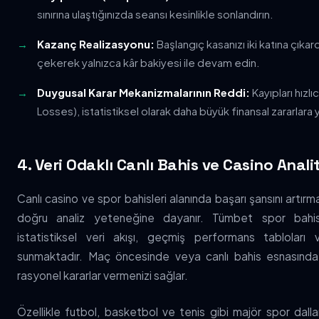
sınırına ulaştığınızda seansı kesinlikle sonlandırın.
Kazanç Realizasyonu:
Başlangıç kasanızı iki katına çıka
çekerek yalnızca kâr bakiyesi ile devam edin.
Duygusal Karar Mekanizmalarının Reddi:
Kayıpları hızl
Losses), istatistiksel olarak daha büyük finansal zararlara 
4. Veri Odaklı Canlı Bahis ve Casino Analit
Canlı casino ve spor bahisleri alanında başarı şansını artı
doğru analiz yeteneğine dayanır. Tümbet spor bahisler
istatistiksel veri akışı, geçmiş performans tabloları v
sunmaktadır. Maç öncesinde veya canlı bahis esnasında
rasyonel kararlar vermenizi sağlar.
Özellikle futbol, basketbol ve tenis gibi majör spor dallar