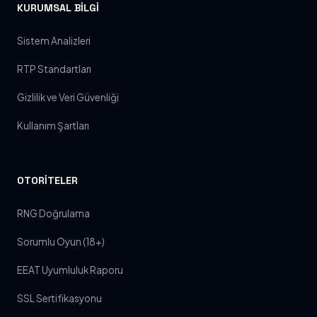
KURUMSAL BILGI
Sistem Analizleri
RTP Standartları
Gizlilik ve Veri Güvenliği
Kullanım Şartları
OTORITELER
RNG Doğrulama
Sorumlu Oyun (18+)
EEAT Uyumluluk Raporu
SSL Sertifikasyonu