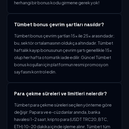
herhangi bir bonus kodu girmene gerek yok!
Tümbet bonus çevrim şartları nasıldır?
Tümbet bonus çevrim şartları 15x ile 25x arasındadır;
bu, sektör ortalamasının oldukça altındadır. Tümbet
haftalık kayıp bonusunun çevrim şartı genellikle 15x
olup her hafta otomatik iade edilir. Güncel Tümbet
bonus koşulları için platformun resmi promosyon
sayfasını kontrol edin.
Para çekme süreleri ve limitleri nelerdir?
Tümbet para çekme süreleri seçilen yönteme göre
değişir: Papara ve e-cüzdanlar anında, banka
havalesi 1–2 saat, kripto para (USDT TRC20, BTC,
ETH) 10–20 dakika içinde işleme alınır. Tümbet tüm