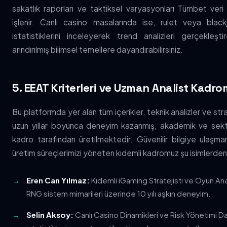
sakatlık raporları ve taktiksel varyasyonları Tümbet veri
işlenir. Canlı casino masalarında ise, rulet veya blac
istatistiklerini inceleyerek trend analizleri gerçekleştire
arındırılmış bilimsel temellere dayandırabilirsiniz.
5. EEAT Kriterleri ve Uzman Analist Kadr
Bu platformda yer alan tüm içerikler, teknik analizler ve str
uzun yıllar boyunca deneyim kazanmış, akademik ve sektö
kadro tarafından üretilmektedir. Güvenilir bilgiye ulaşma
üretim süreçlerimizi yöneten kıdemli kadromuz şu isimlerde
Eren Can Yılmaz:
Kıdemli iGaming Stratejisti ve Oyun Anal
RNG sistem mimarileri üzerinde 10 yılı aşkın deneyim.
Selin Aksoy:
Canlı Casino Dinamikleri ve Risk Yönetimi D