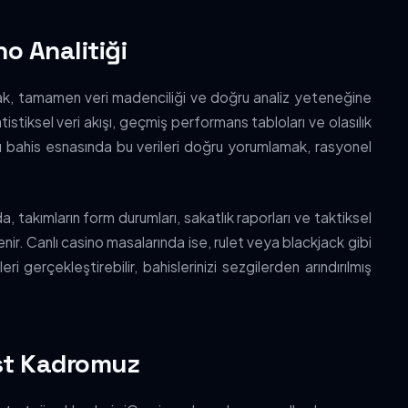
no Analitiği
rmak, tamamen veri madenciliği ve doğru analiz yeteneğine
tistiksel veri akışı, geçmiş performans tabloları ve olasılık
ı bahis esnasında bu verileri doğru yorumlamak, rasyonel
a, takımların form durumları, sakatlık raporları ve taktiksel
nir. Canlı casino masalarında ise, rulet veya blackjack gibi
ri gerçekleştirebilir, bahislerinizi sezgilerden arındırılmış
ist Kadromuz