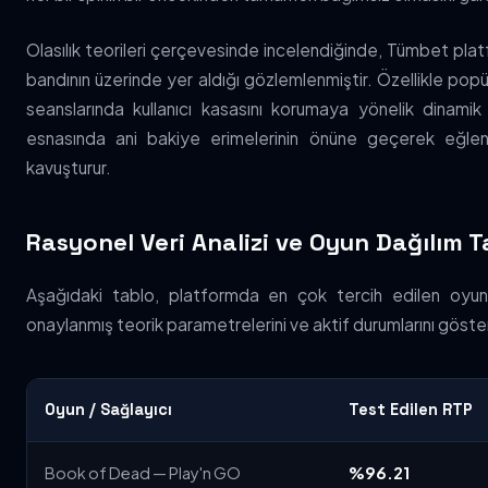
Olasılık teorileri çerçevesinde incelendiğinde, Tümbet pl
bandının üzerinde yer aldığı gözlemlenmiştir. Özellikle pop
seanslarında kullanıcı kasasını korumaya yönelik dinamik
esnasında ani bakiye erimelerinin önüne geçerek eğlen
kavuşturur.
Rasyonel Veri Analizi ve Oyun Dağılım 
Aşağıdaki tablo, platformda en çok tercih edilen oyun k
onaylanmış teorik parametrelerini ve aktif durumlarını göst
Oyun / Sağlayıcı
Test Edilen RTP
Book of Dead — Play'n GO
%96.21