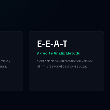
E-E-A-T
Akredite Analiz Metodu
erde eş
Sektör kıdemlileri tarafından kaleme
rımı.
alınmış rasyonel casino kılavuzu.