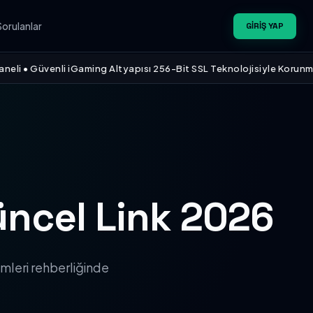
GİRİŞ YAP
Sorulanlar
eli • Güvenli iGaming Altyapısı 256-Bit SSL Teknolojisiyle Korunmakt
üncel Link 2026
emleri rehberliğinde