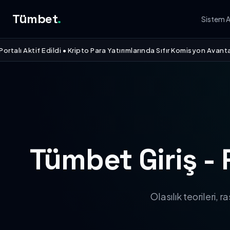
Tümbet
.
Sistem A
lı Aktif Edildi • Kripto Para Yatırımlarında Sıfır Komisyon Avantajı
Tümbet Giriş -
Olasılık teorileri,