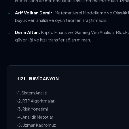
istatistikleri ve matematiksel kasa koruma metotları uzma
Arif Volkan Demir:
Matematiksel Modelleme ve Olasılık U
büyük veri analizi ve oyun teorileri araştırmacısı.
Derin Altan:
Kripto Finans ve iGaming Veri Analisti. Blockch
güvenliği ve hızlı transfer ağları mimarı.
HIZLI NAVIGASYON
› 1. Sistem Analizi
› 2. RTP Algoritmaları
› 3. Risk Yönetimi
› 4. Analitik Metotlar
› 5. Uzman Kadromuz