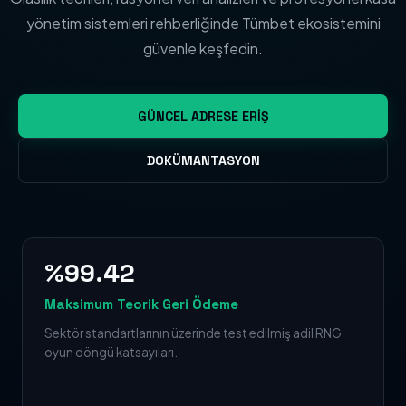
yönetim sistemleri rehberliğinde Tümbet ekosistemini
güvenle keşfedin.
GÜNCEL ADRESE ERİŞ
DOKÜMANTASYON
%99.42
Maksimum Teorik Geri Ödeme
Sektör standartlarının üzerinde test edilmiş adil RNG
oyun döngü katsayıları.