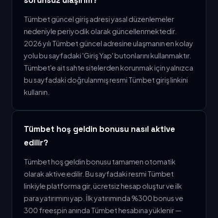
sorunsuz ulaşırım?
Tümbet güncel giriş adresi yasal düzenlemeler
nedeniyle periyodik olarak güncellenmektedir.
2026 yılı Tümbet güncel adresine ulaşmanın en kolay
yolu bu sayfadaki 'Giriş Yap' butonlarını kullanmaktır.
Tümbet'e ait sahte sitelerden korunmak için yalnızca
bu sayfadaki doğrulanmış resmi Tümbet giriş linkini
kullanın.
Tümbet hoş geldin bonusu nasıl aktive
edilir?
Tümbet hoş geldin bonusu tamamen otomatik
olarak aktive edilir. Bu sayfadaki resmi Tümbet
linkiyle platforma gir, ücretsiz hesap oluştur ve ilk
para yatırımını yap. İlk yatırımında %300 bonus ve
300 freespin anında Tümbet hesabına yüklenir —