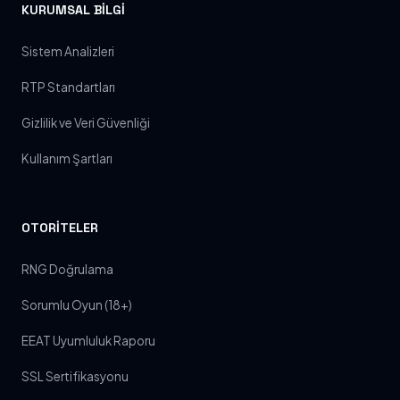
KURUMSAL BILGI
Sistem Analizleri
RTP Standartları
Gizlilik ve Veri Güvenliği
Kullanım Şartları
OTORITELER
RNG Doğrulama
Sorumlu Oyun (18+)
EEAT Uyumluluk Raporu
SSL Sertifikasyonu