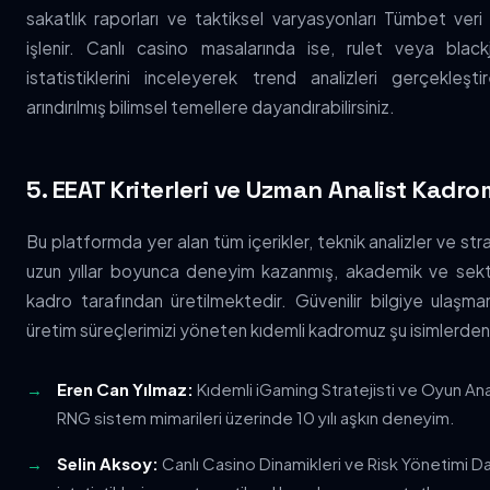
sakatlık raporları ve taktiksel varyasyonları Tümbet veri
işlenir. Canlı casino masalarında ise, rulet veya blac
istatistiklerini inceleyerek trend analizleri gerçekleştire
arındırılmış bilimsel temellere dayandırabilirsiniz.
5. EEAT Kriterleri ve Uzman Analist Kadr
Bu platformda yer alan tüm içerikler, teknik analizler ve str
uzun yıllar boyunca deneyim kazanmış, akademik ve sektö
kadro tarafından üretilmektedir. Güvenilir bilgiye ulaşma
üretim süreçlerimizi yöneten kıdemli kadromuz şu isimlerde
Eren Can Yılmaz:
Kıdemli iGaming Stratejisti ve Oyun Anal
RNG sistem mimarileri üzerinde 10 yılı aşkın deneyim.
Selin Aksoy:
Canlı Casino Dinamikleri ve Risk Yönetimi D