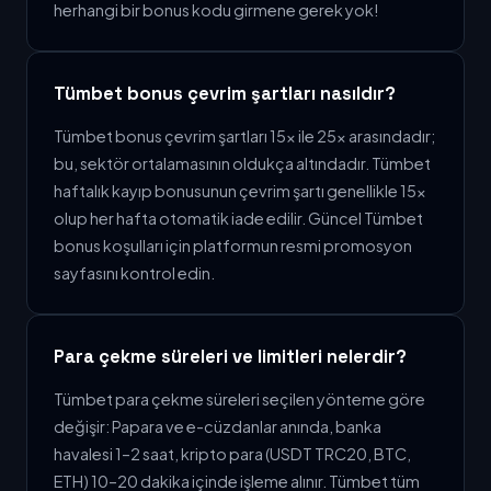
herhangi bir bonus kodu girmene gerek yok!
Tümbet bonus çevrim şartları nasıldır?
Tümbet bonus çevrim şartları 15x ile 25x arasındadır;
bu, sektör ortalamasının oldukça altındadır. Tümbet
haftalık kayıp bonusunun çevrim şartı genellikle 15x
olup her hafta otomatik iade edilir. Güncel Tümbet
bonus koşulları için platformun resmi promosyon
sayfasını kontrol edin.
Para çekme süreleri ve limitleri nelerdir?
Tümbet para çekme süreleri seçilen yönteme göre
değişir: Papara ve e-cüzdanlar anında, banka
havalesi 1–2 saat, kripto para (USDT TRC20, BTC,
ETH) 10–20 dakika içinde işleme alınır. Tümbet tüm