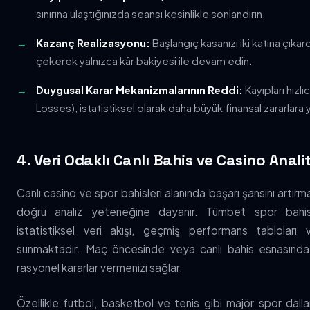
sınırına ulaştığınızda seansı kesinlikle sonlandırın.
Kazanç Realizasyonu:
Başlangıç kasanızı iki katına çıka
çekerek yalnızca kâr bakiyesi ile devam edin.
Duygusal Karar Mekanizmalarının Reddi:
Kayıpları hızl
Losses), istatistiksel olarak daha büyük finansal zararlara 
4. Veri Odaklı Canlı Bahis ve Casino Analit
Canlı casino ve spor bahisleri alanında başarı şansını artı
doğru analiz yeteneğine dayanır. Tümbet spor bahisler
istatistiksel veri akışı, geçmiş performans tabloları v
sunmaktadır. Maç öncesinde veya canlı bahis esnasında
rasyonel kararlar vermenizi sağlar.
Özellikle futbol, basketbol ve tenis gibi majör spor dallar