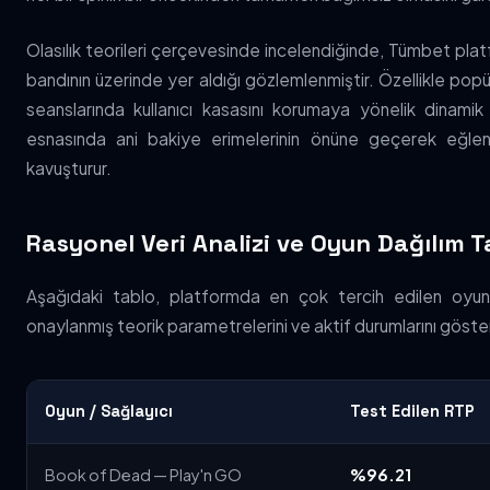
Olasılık teorileri çerçevesinde incelendiğinde, Tümbet pl
bandının üzerinde yer aldığı gözlemlenmiştir. Özellikle pop
seanslarında kullanıcı kasasını korumaya yönelik dinamik
esnasında ani bakiye erimelerinin önüne geçerek eğlen
kavuşturur.
Rasyonel Veri Analizi ve Oyun Dağılım 
Aşağıdaki tablo, platformda en çok tercih edilen oyun k
onaylanmış teorik parametrelerini ve aktif durumlarını göst
Oyun / Sağlayıcı
Test Edilen RTP
Book of Dead — Play'n GO
%96.21