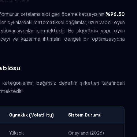
atformunun ortalama slot geri ödeme katsayısının
%96.50
üler oyunlardaki matematiksel dağılımlar, uzun vadeli oyun
 sübvansiyonlar içermektedir. Bu algoritmik yapı, oyun
ceyi ve kazanma ihtimalini dengeli bir optimizasyona
Tablosu
ategorilerinin bağımsız denetim şirketleri tarafından
ermektedir:
Oynaklık (Volatility)
Sistem Durumu
Yüksek
Onaylandı (2026)