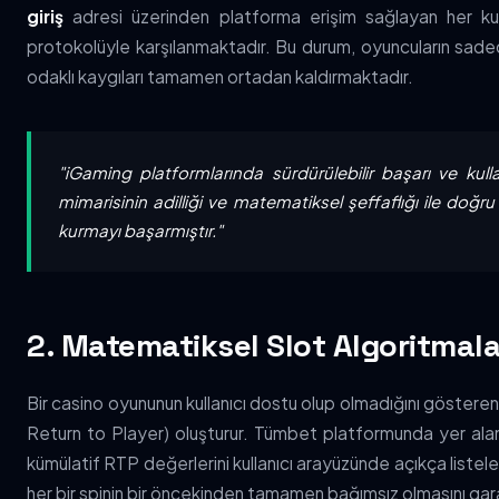
giriş
adresi üzerinden platforma erişim sağlayan her kull
protokolüyle karşılanmaktadır. Bu durum, oyuncuların sade
odaklı kaygıları tamamen ortadan kaldırmaktadır.
"iGaming platformlarında sürdürülebilir başarı ve kul
mimarisinin adilliği ve matematiksel şeffaflığı ile doğ
kurmayı başarmıştır."
2. Matematiksel Slot Algoritmala
Bir casino oyununun kullanıcı dostu olup olmadığını göstere
Return to Player) oluşturur. Tümbet platformunda yer alan s
kümülatif RTP değerlerini kullanıcı arayüzünde açıkça liste
her bir spinin bir öncekinden tamamen bağımsız olmasını garant