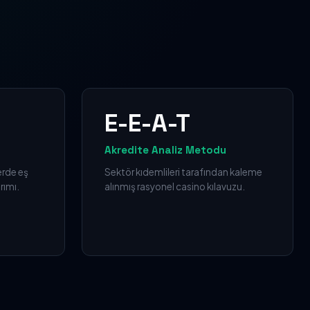
E-E-A-T
Akredite Analiz Metodu
erde eş
Sektör kıdemlileri tarafından kaleme
rımı.
alınmış rasyonel casino kılavuzu.