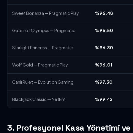
Sweet Bonanza — Pragmatic Play
%96.48
Gates of Olympus — Pragmatic
%96.50
Starlight Princess — Pragmatic
%96.30
Wolf Gold — Pragmatic Play
%96.01
Canlı Rulet — Evolution Gaming
%97.30
Blackjack Classic — NetEnt
%99.42
3. Profesyonel Kasa Yönetimi ve R