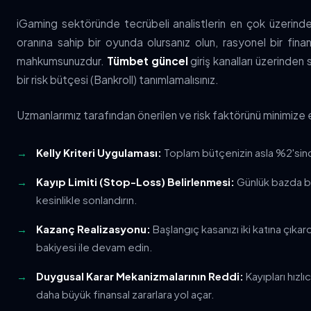
iGaming sektöründe tecrübeli analistlerin en çok üzerind
oranına sahip bir oyunda olursanız olun, rasyonel bir fi
mahkumsunuzdur.
Tümbet güncel
giriş kanalları üzerinden 
bir risk bütçesi (Bankroll) tanımlamalısınız.
Uzmanlarımız tarafından önerilen ve risk faktörünü minimize 
Kelly Kriteri Uygulaması:
Toplam bütçenizin asla %2'sind
Kayıp Limiti (Stop-Loss) Belirlenmesi:
Günlük bazda bel
kesinlikle sonlandırın.
Kazanç Realizasyonu:
Başlangıç kasanızı iki katına çıka
bakiyesi ile devam edin.
Duygusal Karar Mekanizmalarının Reddi:
Kayıpları hızl
daha büyük finansal zararlara yol açar.