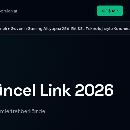
GİRİŞ YAP
Sorulanlar
li • Güvenli iGaming Altyapısı 256-Bit SSL Teknolojisiyle Korunmakta
üncel Link 2026
emleri rehberliğinde