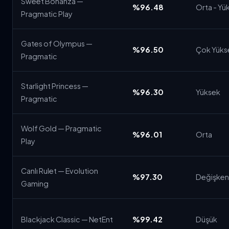
Sweet Bonanza —
%96.48
Orta - Yü
Pragmatic Play
Gates of Olympus —
%96.50
Çok Yüks
Pragmatic
Starlight Princess —
%96.30
Yüksek
Pragmatic
Wolf Gold — Pragmatic
%96.01
Orta
Play
Canlı Rulet — Evolution
%97.30
Değişken
Gaming
Blackjack Classic — NetEnt
%99.42
Düşük