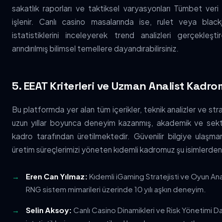
sakatlık raporları ve taktiksel varyasyonları Tümbet veri
işlenir. Canlı casino masalarında ise, rulet veya blac
istatistiklerini inceleyerek trend analizleri gerçekleştire
arındırılmış bilimsel temellere dayandırabilirsiniz.
5. EEAT Kriterleri ve Uzman Analist Kadr
Bu platformda yer alan tüm içerikler, teknik analizler ve str
uzun yıllar boyunca deneyim kazanmış, akademik ve sektö
kadro tarafından üretilmektedir. Güvenilir bilgiye ulaşma
üretim süreçlerimizi yöneten kıdemli kadromuz şu isimlerde
Eren Can Yılmaz:
Kıdemli iGaming Stratejisti ve Oyun Anal
RNG sistem mimarileri üzerinde 10 yılı aşkın deneyim.
Selin Aksoy:
Canlı Casino Dinamikleri ve Risk Yönetimi D