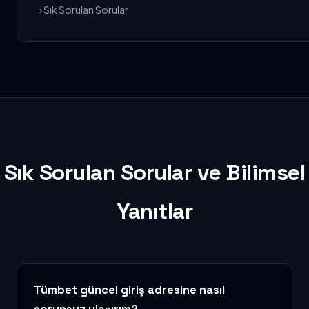
› Sık Sorulan Sorular
Sık Sorulan Sorular ve Bilimsel
Yanıtlar
Tümbet güncel giriş adresine nasıl