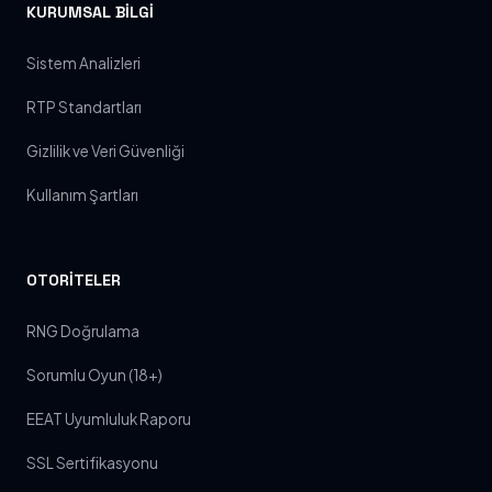
KURUMSAL BILGI
Sistem Analizleri
RTP Standartları
Gizlilik ve Veri Güvenliği
Kullanım Şartları
OTORITELER
RNG Doğrulama
Sorumlu Oyun (18+)
EEAT Uyumluluk Raporu
SSL Sertifikasyonu